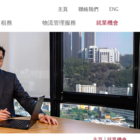
主頁
聯絡我們
ENG
租務
物流管理服務
就業機會
寫字樓
物流運作
主頁
|
就業機會